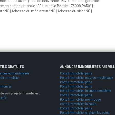
e : 0000-00-00 | Lieu de délivrance : NC | Caisse de garantie
sse caisse de garantie : 89 rue de la Boëtie - 75008 PARIS |
 : NC | Adresse du médiateur : NC | Adresse du site : NC |
UTILS GRATUITS
ANNONCES IMMOBILIÈRES PAR VILL
ences et mandataires
Portail immobilier paris
édit immobilier
Portail immobilier issy les moulineaux
Portail immobilier paris
annonces
Portail immobilier paris
Portail immobilier la baule escoublac
lite vos projets immobilier :
Portail immobilier paris
.info
Portail immobilier montrouge
Portail immobilier la baule
Portail immobilier paris
Portail immobilier enghien les bains