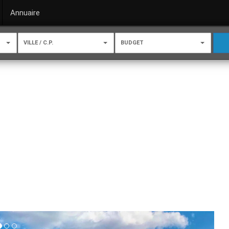
Annuaire
VILLE / C.P.
BUDGET