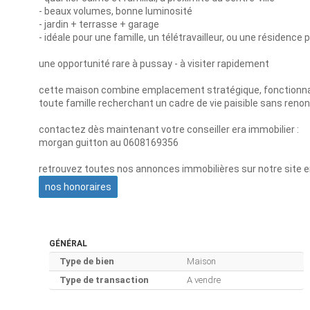
- beaux volumes, bonne luminosité
- jardin + terrasse + garage
- idéale pour une famille, un télétravailleur, ou une résidence 
une opportunité rare à pussay - à visiter rapidement
cette maison combine emplacement stratégique, fonctionnali
toute famille recherchant un cadre de vie paisible sans ren
contactez dès maintenant votre conseiller era immobilier :
morgan guitton au 0608169356
retrouvez toutes nos annonces immobilières sur notre site er
nos honoraires
GÉNÉRAL
Type de bien
Maison
Type de transaction
A vendre