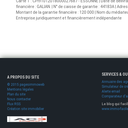
Carte T : CPI91012018000027687 - ESSONNE | Date de délivranc
financière : GALIAN. | N° de caisse de garantie : 44183A | Adre
Montant de la garantie financière : 120 000 | Nom du médiateur
Entreprise juridiquement et financièrement indépendante
SERVICES & O
A PROPOS DU SITE
Annuaire des ag
© 2015 pagesimmoweb
Simulateur de cr
Mentions légales
Alerte email
Plan du site
Comparateur d'
Nous contacter
Flux RSS
Le blog qui faci
Création site immobilier
www.immo-facile