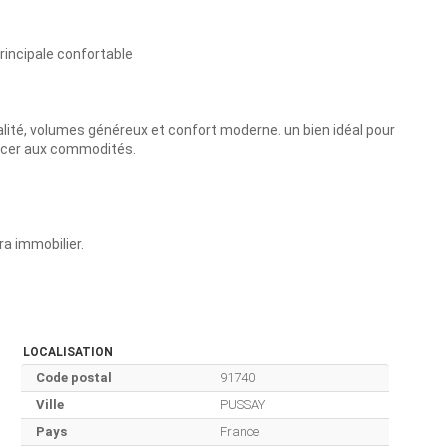
principale confortable
té, volumes généreux et confort moderne. un bien idéal pour
oncer aux commodités.
a immobilier.
LOCALISATION
Code postal
91740
Ville
PUSSAY
Pays
France