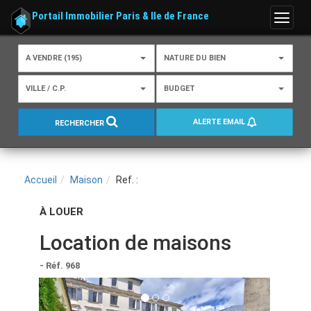
Portail Immobilier Paris & Ile de France
Menu
A VENDRE (195)
NATURE DU BIEN
VILLE / C.P.
BUDGET
ALERTE EMAIL
RECHERCHER
Accueil
Maison
Ref. :
À LOUER
Location de maisons
- Réf. 968