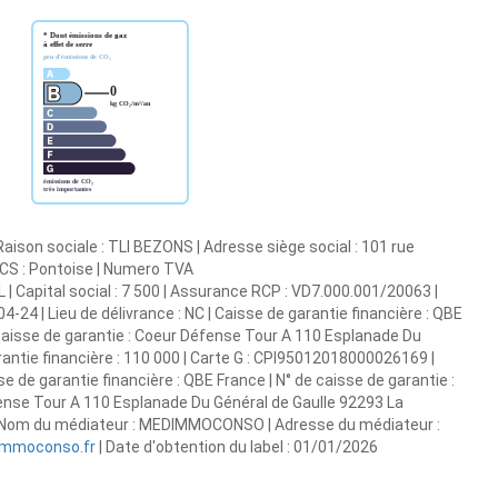
aison sociale : TLI BEZONS | Adresse siège social : 101 rue
RCS : Pontoise | Numero TVA
| Capital social : 7 500 | Assurance RCP : VD7.000.001/20063 |
24 | Lieu de délivrance : NC | Caisse de garantie financière : QBE
 caisse de garantie : Coeur Défense Tour A 110 Esplanade Du
antie financière : 110 000 | Carte G : CPI95012018000026169 |
se de garantie financière : QBE France | N° de caisse de garantie :
ense Tour A 110 Esplanade Du Général de Gaulle 92293 La
0 | Nom du médiateur : MEDIMMOCONSO | Adresse du médiateur :
mmoconso.fr
| Date d'obtention du label : 01/01/2026