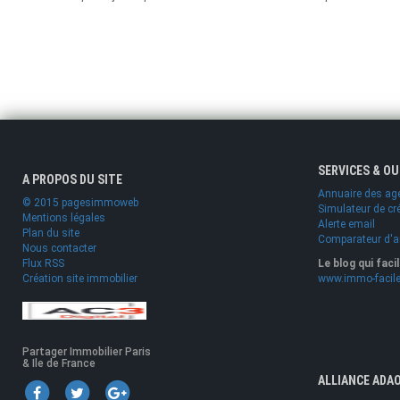
SERVICES & O
A PROPOS DU SITE
Annuaire des ag
© 2015 pagesimmoweb
Simulateur de cr
Mentions légales
Alerte email
Plan du site
Comparateur d'
Nous contacter
Flux RSS
Le blog qui faci
Création site immobilier
www.immo-facile
Partager Immobilier Paris
& Ile de France
ALLIANCE ADA