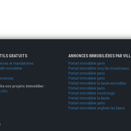
UTILS GRATUITS
ANNONCES IMMOBILIÈRES PAR VILL
ences et mandataires
Portail immobilier paris
édit immobilier
Portail immobilier issy les moulineaux
Portail immobilier paris
annonces
Portail immobilier paris
Portail immobilier la baule escoublac
lite vos projets immobilier :
Portail immobilier paris
.info
Portail immobilier montrouge
Portail immobilier la baule
Portail immobilier paris
Portail immobilier enghien les bains
O