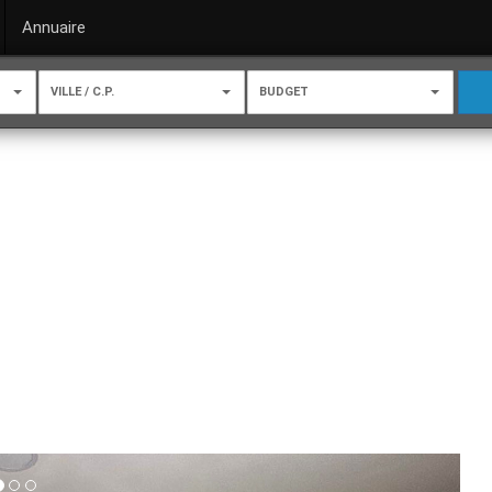
Annuaire
VILLE / C.P.
BUDGET