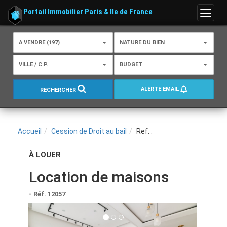
Portail Immobilier Paris & Ile de France
Menu
A VENDRE (197)
NATURE DU BIEN
VILLE / C.P.
BUDGET
ALERTE EMAIL
RECHERCHER
Accueil
Cession de Droit au bail
Ref. :
À LOUER
Location de maisons
- Réf. 12057